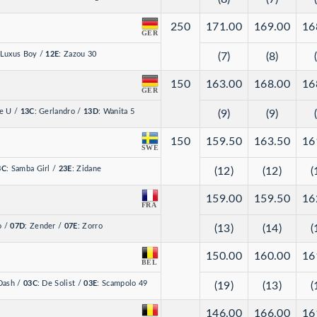
250
171.00
169.00
16
GER
 Luxus Boy
/
12E
: Zazou 30
(7)
(8)
150
163.00
168.00
16
GER
ie U
/
13C
: Gerlandro
/
13D
: Wanita 5
(9)
(9)
150
159.50
163.50
16
SWE
3C
: Samba Girl
/
23E
: Zidane
(12)
(12)
(
159.00
159.50
16
FRA
o
/
07D
: Zender
/
07E
: Zorro
(13)
(14)
(
150.00
160.00
16
BEL
 Dash
/
03C
: De Solist
/
03E
: Scampolo 49
(19)
(13)
(
146.00
166.00
16