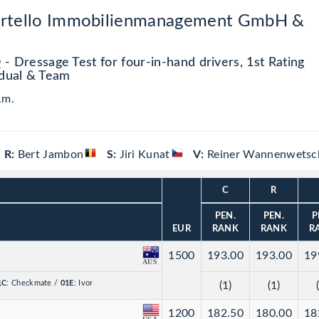
Martello Immobilienmanagement GmbH &
Dressage Test for four-in-hand drivers, 1st Rating
idual & Team
.m.
R:
Bert Jambon
S:
Jiri Kunat
V:
Reiner Wannenwetsc
C
R
PEN.
PEN.
P
EUR
RANK
RANK
R
1500
193.00
193.00
19
AUS
1C
: Checkmate
/
01E
: Ivor
(1)
(1)
1200
182.50
180.00
18