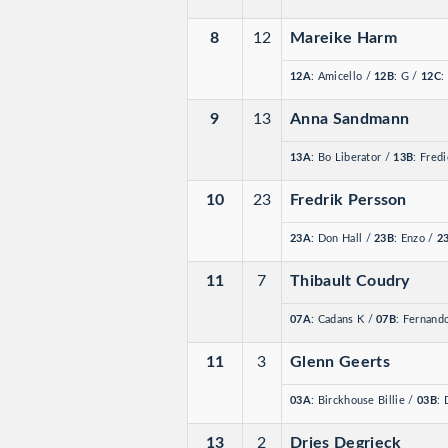
8
12
Mareike Harm
12A
: Amicello
/
12B
: G
/
12C
:
9
13
Anna Sandmann
13A
: Bo Liberator
/
13B
: Fred
10
23
Fredrik Persson
23A
: Don Hall
/
23B
: Enzo
/
2
11
7
Thibault Coudry
07A
: Cadans K
/
07B
: Fernand
11
3
Glenn Geerts
03A
: Birckhouse Billie
/
03B
:
13
2
Dries Degrieck