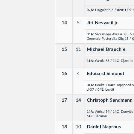
02A
: D'Aguistinie
/
02B
: Dirk
14
5
Jiri Nesvacil jr
05A
: Sacramoso Aversa XI - 5
Generale Pastorella Xlix 13
/
0
15
11
Michael Brauchle
11A
: Carola 83
/
11C
: Djamilo
16
4
Edouard Simonet
04A
: Bouke
/
04B
: Topspeed 
d'O7
/
04E
: Lordit
17
14
Christoph Sandmann
14A
: Amico 34
/
14C
: Donvito
14E
: Filemon
18
10
Daniel Naprous