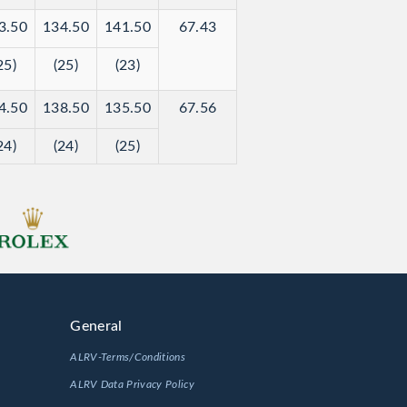
3.50
134.50
141.50
67.43
25)
(25)
(23)
4.50
138.50
135.50
67.56
24)
(24)
(25)
General
ALRV-Terms/Conditions
ALRV Data Privacy Policy