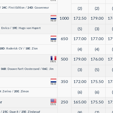
USA
/
24C
: First Edition
/
24D
: Gouveneur
(2)
(2)
1000
172.50
179.00
17
NED
: Enrico
/
19E
: Hugo van Hapert
(5)
(3)
650
177.00
177.00
17
NED
18D
: Roderick CV
/
18E
: Zion
(4)
(4)
500
179.00
176.00
17
FRA
/
06B
: Douwe Fan't Oosterzand
/
06C
: Jim
(3)
(5)
350
172.00
175.50
17
NED
D
: Zerino
/
20E
: Zimon
(6)
(6)
er
250
165.00
175.50
17
USA
4
/
25C
: Daan 8
/
25E
: Zindgraaf
(8)
(7)