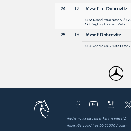
24
17
József Jr. Dobrovitz
17A
: Neapolitano Napoly
/
17
17E
: Siglavy Capriola Muki
25
16
József Dobrovitz
16B
: Cheerokee
/
16C
: Lator
Aachen-Laurensberger Rennverein e.V.
Albert-Servais-Allee 50
52070 Aachen