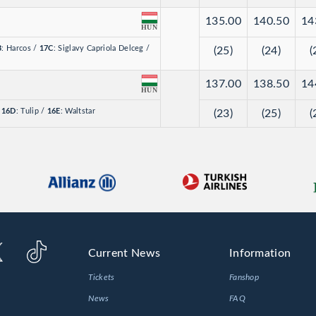
135.00
140.50
14
HUN
B
: Harcos
/
17C
: Siglavy Capriola Delceg
/
(25)
(24)
(
137.00
138.50
14
HUN
/
16D
: Tulip
/
16E
: Waltstar
(23)
(25)
(
Current News
Information
Tickets
Fanshop
News
FAQ