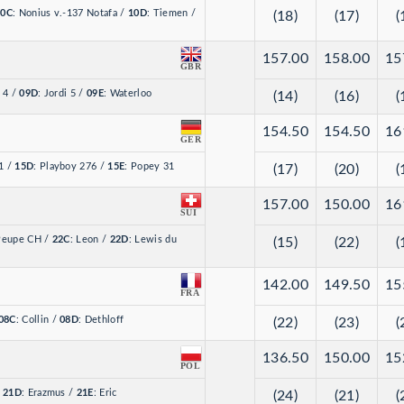
10C
: Nonius v.-137 Notafa
/
10D
: Tiemen
/
(18)
(17)
(
157.00
158.00
15
GBR
e 4
/
09D
: Jordi 5
/
09E
: Waterloo
(14)
(16)
(
154.50
154.50
16
GER
81
/
15D
: Playboy 276
/
15E
: Popey 31
(17)
(20)
(
157.00
150.00
16
SUI
 Peupe CH
/
22C
: Leon
/
22D
: Lewis du
(15)
(22)
(
142.00
149.50
15
FRA
08C
: Collin
/
08D
: Dethloff
(22)
(23)
(
136.50
150.00
15
POL
/
21D
: Erazmus
/
21E
: Eric
(24)
(21)
(