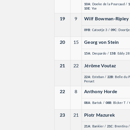
10A
: Doeke de la Pourcaud
/
10E
: Yse
19
9
Wilf Bowman-Ripley
09B
: Catootje 3
/
09C
: Doortj
20
15
Georg von Stein
15A
: Despardo
/
15B
: Eddy 2
21
22
Jérôme Voutaz
22A
: Esteban
/
22B
: Belle du
Peruet
22
8
Anthony Horde
08A
: Bartok
/
08B
: Bicker T
/
23
21
Piotr Mazurek
21A
: Bankier
/
21C
: Brentina