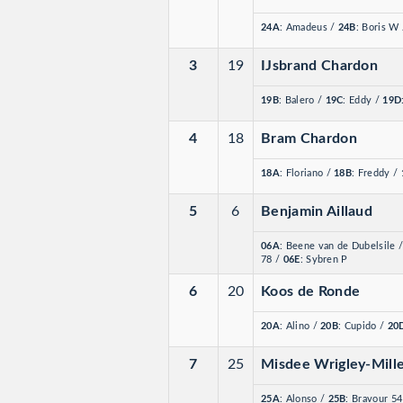
24A
: Amadeus
/
24B
: Boris W
3
19
IJsbrand Chardon
19B
: Balero
/
19C
: Eddy
/
19D
4
18
Bram Chardon
18A
: Floriano
/
18B
: Freddy
/
5
6
Benjamin Aillaud
06A
: Beene van de Dubelsile
78
/
06E
: Sybren P
6
20
Koos de Ronde
20A
: Alino
/
20B
: Cupido
/
20
7
25
Misdee Wrigley-Mill
25A
: Alonso
/
25B
: Bravour 5