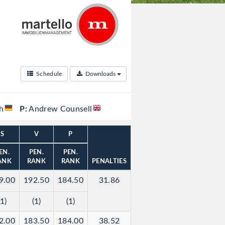
Schedule
Downloads
h
P:
Andrew Counsell
S
V
P
EN.
PEN.
PEN.
ANK
RANK
RANK
PENALTIES
9.00
192.50
184.50
31.86
(1)
(1)
(1)
2.00
183.50
184.00
38.52