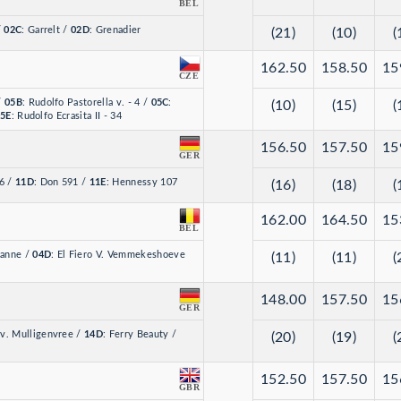
BEL
/
02C
: Garrelt
/
02D
: Grenadier
(21)
(10)
(
162.50
158.50
15
CZE
/
05B
: Rudolfo Pastorella v. - 4
/
05C
:
(10)
(15)
(
5E
: Rudolfo Ecrasita II - 34
156.50
157.50
15
GER
 6
/
11D
: Don 591
/
11E
: Hennessy 107
(16)
(18)
(
162.00
164.50
15
BEL
Sanne
/
04D
: El Fiero V. Vemmekeshoeve
(11)
(11)
(
148.00
157.50
15
GER
 v. Mulligenvree
/
14D
: Ferry Beauty
/
(20)
(19)
(
152.50
157.50
15
GBR