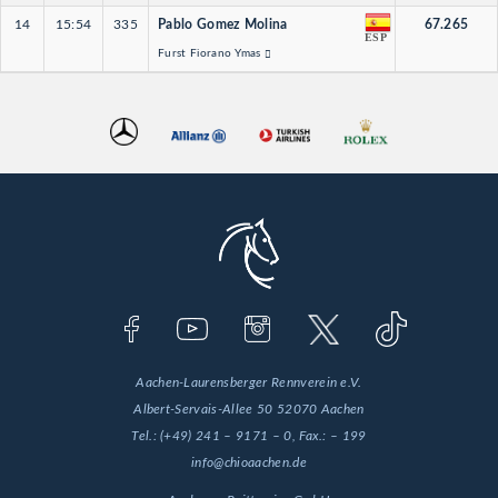
14
15:54
335
Pablo Gomez Molina
67.265
ESP
Furst Fiorano Ymas
Aachen-Laurensberger Rennverein e.V.
Albert-Servais-Allee 50
52070 Aachen
Tel.:
(+49) 241 – 9171 – 0
, Fax.:
– 199
info@chioaachen.de