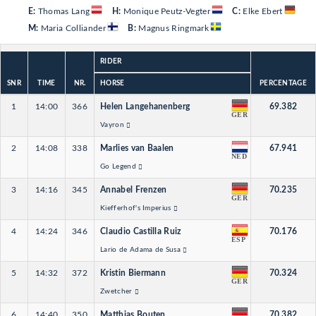
E:
Thomas Lang
H:
Monique Peutz-Vegter
C:
Elke Ebert
M:
Maria Colliander
B:
Magnus Ringmark
RIDER
SNR
TIME
NR.
HORSE
PERCENTAGE
1
14:00
366
Helen Langehanenberg
69.382
GER
Vayron
2
14:08
338
Marlies van Baalen
67.941
NED
Go Legend
3
14:16
345
Annabel Frenzen
70.235
GER
Kiefferhof's Imperius
4
14:24
346
Claudio Castilla Ruiz
70.176
ESP
Lario de Adama de Susa
5
14:32
372
Kristin Biermann
70.324
GER
Zwetcher
6
14:40
350
Matthias Bouten
70.382