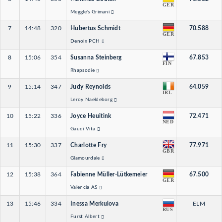
GER
Meggle's Grimani
7
14:48
320
Hubertus Schmidt
70.588
GER
Denoix PCH
8
15:06
354
Susanna Steinberg
67.853
FIN
Rhapsodie
9
15:14
347
Judy Reynolds
64.059
IRL
Leroy Naeldeborg
10
15:22
336
Joyce Heuitink
72.471
NED
Gaudi Vita
11
15:30
337
Charlotte Fry
77.971
GBR
Glamourdale
12
15:38
364
Fabienne Müller-Lütkemeier
67.500
GER
Valencia AS
13
15:46
334
Inessa Merkulova
ELM
RUS
Furst Albert